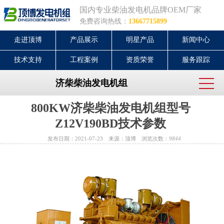
国内专业柴油发电机品牌OEM厂家
免费咨询热线：
13667715899
走进顶博
产品展示
明星产品
新闻中心
技术支持
工程案例
资质荣誉
服务跟踪
济柴柴油发电机组
800KW济柴柴油发电机组型号
Z12V190BD技术参数
发布日期：2021-07-23 来源：顶博 浏览次数：
9844