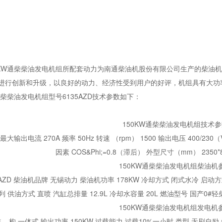
W通柴柴油发电机组所配套动力为南通柴油机股份有限公司生产的柴油机
进行创新和升级，以良好的动力、经济性受到用户的好评，机组具有大功
通柴柴油发电机组型号6135AZD技术参数如下：
150KW通柴柴油发电机组技术
最大输出电流 270A 频率 50Hz 转速 （rpm） 1500 输出电压 400/230（
因素 COS&Phi;=0.8（滞后） 外型尺寸（mm） 2350*80
150KW通柴柴油发电机组柴油机
AZD 柴油机品牌 无锡动力 柴油机功率 178KW 冷却方式 闭式水冷 启动方式
 供油方式 直喷 汽缸总排量 12.9L 冷却水容量 20L 燃油型号 国产0#轻
150KW通柴柴油发电机组发电机
 结 构 一体式 输出功率 150KW 过载能力 过载10%一小时 类型 无刷自励