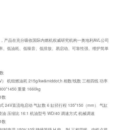
，产品在充分吸收国际内燃机权威研究机构一奥地利AVL公司
率、低油耗、低噪音、低排放、易启动、可靠性强、维护简单
参数
V） 机组燃油耗 215g/kw&middot;h 相数/线数 三相四线 功率
0*1450 重量 1660kg
参数
 24V直流电启动 气缸数 6 缸径行程 135*150（mm） 气缸
柴油 压缩比 16:1 机油型号 WD/40 调速方式 机械调速
参数
 短时电流 150%10S 绝缘等级 H 电 制 三相四线，中性点接