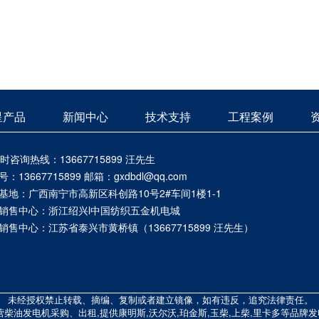
星产品
新闻中心
技术支持
工程案例
小时咨询热线：13667715899 汪先生
：13667715899 邮箱：gxdbdl@qq.com
基地：广西南宁市高新区科创路10号2#车间1楼1-1
销售中心：浙江绍兴l中国纺织五金机电城
销售中心：江苏省泰兴市黄桥镇（13667715899 汪先生）
 未经授权禁止转载、摘编、复制或者建立镜像，如有违反，追究法律责任。
柴油发电机采购、出租,提供康明斯,沃尔沃,珀金斯,玉柴,上柴,里卡多等品牌