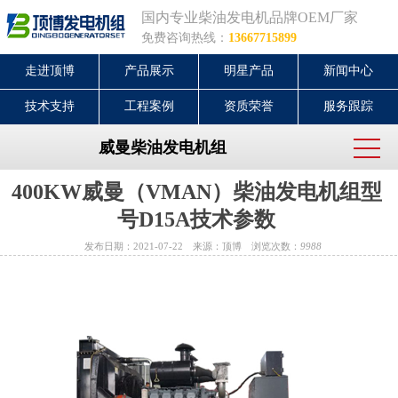
国内专业柴油发电机品牌OEM厂家
免费咨询热线：
13667715899
走进顶博
产品展示
明星产品
新闻中心
技术支持
工程案例
资质荣誉
服务跟踪
威曼柴油发电机组
400KW威曼（VMAN）柴油发电机组型
号D15A技术参数
发布日期：2021-07-22 来源：顶博 浏览次数：
9988